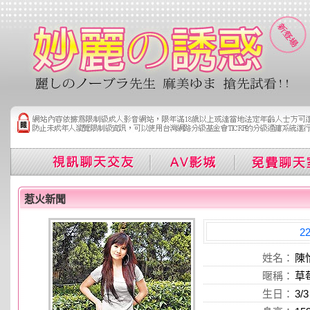
惹火新聞
2
姓名：
陳
暱稱：
草
生日：
3/