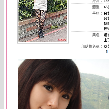
身高：
15
體重：
4
學歷：
台
台
桃
技
興趣：
逛
山
部落格名稱：
草
（
h