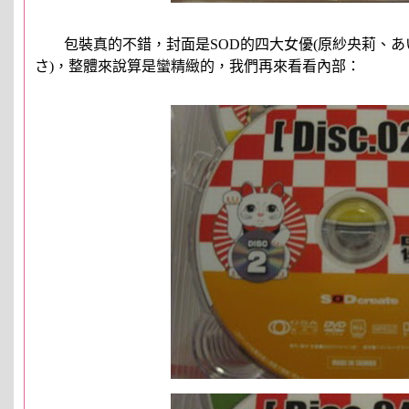
包裝真的不錯，封面是SOD的四大女優(原紗央莉、あ
さ)，整體來說算是蠻精緻的，我們再來看看內部：